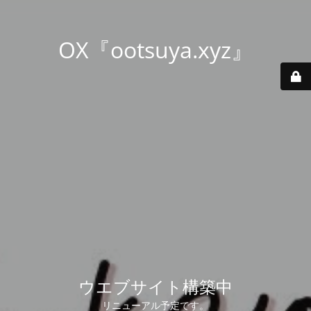
OX『ootsuya.xyz』
ウエブサイト構築中
リニューアル予定です。