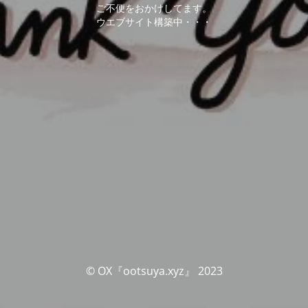
ご不便をおかけしてます。
ウエブサイト構築中・・・
© OX『ootsuya.xyz』 2023